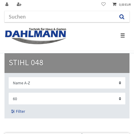
0,00 EUR
☰
STIHL 048
Filter