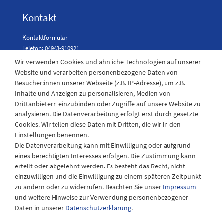
Kontakt
Kontaktformular
Telefon: 04943-910921
Wir verwenden Cookies und ähnliche Technologien auf unserer
Website und verarbeiten personenbezogene Daten von
Besucher:innen unserer Webseite (z.B. IP-Adresse), um z.B.
Laden Öffnungszeiten
Inhalte und Anzeigen zu personalisieren, Medien von
Drittanbietern einzubinden oder Zugriffe auf unsere Website zu
Montag - Freitag
analysieren. Die Datenverarbeitung erfolgt erst durch gesetzte
08:30 - 12:30 und 13.00 - 17.30 Uhr
Cookies. Wir teilen diese Daten mit Dritten, die wir in den
Samstags
Einstellungen benennen.
08:30 bis 12:30 Uhr
Die Datenverarbeitung kann mit Einwilligung oder aufgrund
eines berechtigten Interesses erfolgen. Die Zustimmung kann
erteilt oder abgelehnt werden. Es besteht das Recht, nicht
einzuwilligen und die Einwilligung zu einem späteren Zeitpunkt
zu ändern oder zu widerrufen. Beachten Sie unser
Impressum
und weitere Hinweise zur Verwendung personenbezogener
Daten in unserer
Daten­schutz­erklärung
.