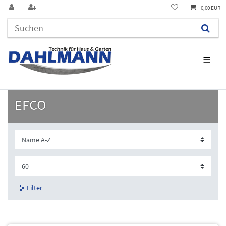
0,00 EUR
☰
EFCO
Filter