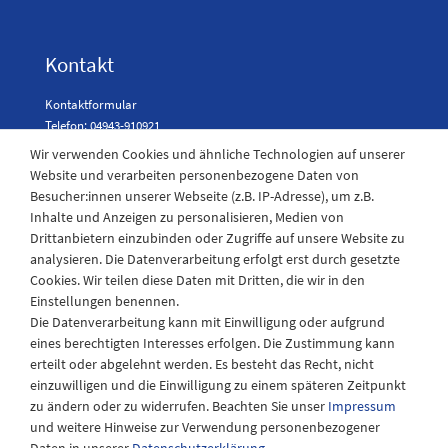
Kontakt
Kontaktformular
Telefon: 04943-910921
Wir verwenden Cookies und ähnliche Technologien auf unserer
Website und verarbeiten personenbezogene Daten von
Besucher:innen unserer Webseite (z.B. IP-Adresse), um z.B.
Laden Öffnungszeiten
Inhalte und Anzeigen zu personalisieren, Medien von
Drittanbietern einzubinden oder Zugriffe auf unsere Website zu
Montag - Freitag
analysieren. Die Datenverarbeitung erfolgt erst durch gesetzte
08:30 - 12:30 und 13.00 - 17.30 Uhr
Cookies. Wir teilen diese Daten mit Dritten, die wir in den
Samstags
Einstellungen benennen.
08:30 bis 12:30 Uhr
Die Datenverarbeitung kann mit Einwilligung oder aufgrund
eines berechtigten Interesses erfolgen. Die Zustimmung kann
erteilt oder abgelehnt werden. Es besteht das Recht, nicht
einzuwilligen und die Einwilligung zu einem späteren Zeitpunkt
zu ändern oder zu widerrufen. Beachten Sie unser
Impressum
und weitere Hinweise zur Verwendung personenbezogener