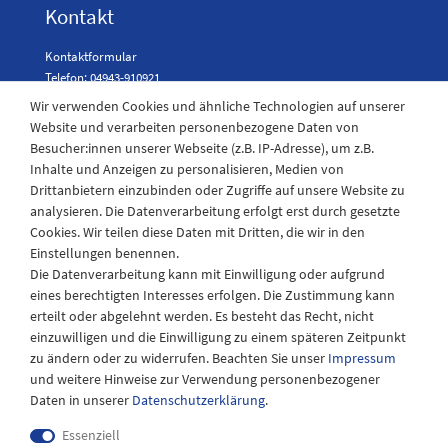
Kontakt
Kontaktformular
Telefon: 04943-910921
Wir verwenden Cookies und ähnliche Technologien auf unserer
Website und verarbeiten personenbezogene Daten von
Besucher:innen unserer Webseite (z.B. IP-Adresse), um z.B.
Laden Öffnungszeiten
Inhalte und Anzeigen zu personalisieren, Medien von
Drittanbietern einzubinden oder Zugriffe auf unsere Website zu
Montag - Freitag
analysieren. Die Datenverarbeitung erfolgt erst durch gesetzte
08:30 - 12:30 und 13.00 - 17.30 Uhr
Cookies. Wir teilen diese Daten mit Dritten, die wir in den
Samstags
Einstellungen benennen.
08:30 bis 12:30 Uhr
Die Datenverarbeitung kann mit Einwilligung oder aufgrund
eines berechtigten Interesses erfolgen. Die Zustimmung kann
erteilt oder abgelehnt werden. Es besteht das Recht, nicht
einzuwilligen und die Einwilligung zu einem späteren Zeitpunkt
zu ändern oder zu widerrufen. Beachten Sie unser
Impressum
und weitere Hinweise zur Verwendung personenbezogener
Daten in unserer
Daten­schutz­erklärung
.
Essenziell