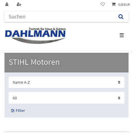
0,00 EUR
☰
STIHL Motoren
Filter