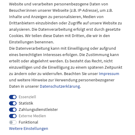
Website und verarbeiten personenbezogene Daten von
Besucher:innen unserer Webseite (z.B. IP-Adresse), um z.B.
Laden Öffnungszeiten
Inhalte und Anzeigen zu personalisieren, Medien von
Drittanbietern einzubinden oder Zugriffe auf unsere Website zu
Montag - Freitag
analysieren. Die Datenverarbeitung erfolgt erst durch gesetzte
08:30 - 12:30 und 13.00 - 17.30 Uhr
Cookies. Wir teilen diese Daten mit Dritten, die wir in den
Samstags
Einstellungen benennen.
08:30 bis 12:30 Uhr
Die Datenverarbeitung kann mit Einwilligung oder aufgrund
eines berechtigten Interesses erfolgen. Die Zustimmung kann
erteilt oder abgelehnt werden. Es besteht das Recht, nicht
einzuwilligen und die Einwilligung zu einem späteren Zeitpunkt
zu ändern oder zu widerrufen. Beachten Sie unser
Impressum
und weitere Hinweise zur Verwendung personenbezogener
Daten in unserer
Daten­schutz­erklärung
.
Essenziell
Statistik
Zahlungsdienstleister
Externe Medien
Impressum
Daten­schutz­erklärung
AGB
Funktional
Weitere Einstellungen