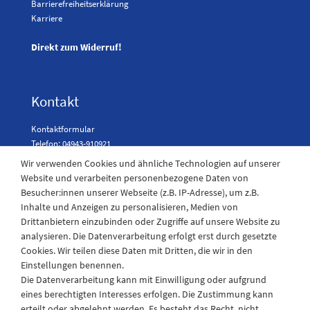
Barrierefreiheitserklärung
Karriere
Direkt zum Widerruf!
Kontakt
Kontaktformular
Telefon: 04943-910921
Wir verwenden Cookies und ähnliche Technologien auf unserer
Website und verarbeiten personenbezogene Daten von
Besucher:innen unserer Webseite (z.B. IP-Adresse), um z.B.
Laden Öffnungszeiten
Inhalte und Anzeigen zu personalisieren, Medien von
Drittanbietern einzubinden oder Zugriffe auf unsere Website zu
Montag - Freitag
analysieren. Die Datenverarbeitung erfolgt erst durch gesetzte
08:30 - 12:30 und 13.00 - 17.30 Uhr
Cookies. Wir teilen diese Daten mit Dritten, die wir in den
Samstags
Einstellungen benennen.
08:30 bis 12:30 Uhr
Die Datenverarbeitung kann mit Einwilligung oder aufgrund
eines berechtigten Interesses erfolgen. Die Zustimmung kann
erteilt oder abgelehnt werden. Es besteht das Recht, nicht