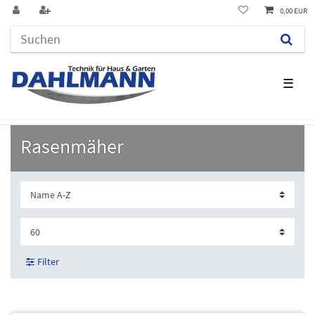
0,00 EUR
☰
Rasenmäher
Filter