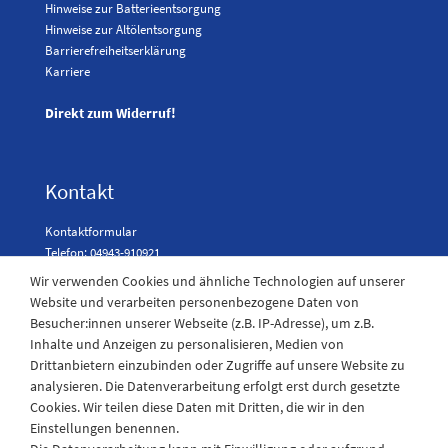
Hinweise zur Batterieentsorgung
Hinweise zur Altölentsorgung
Barrierefreiheitserklärung
Karriere
Direkt zum Widerruf!
Kontakt
Kontaktformular
Telefon: 04943-910921
Wir verwenden Cookies und ähnliche Technologien auf unserer
Website und verarbeiten personenbezogene Daten von
Besucher:innen unserer Webseite (z.B. IP-Adresse), um z.B.
Laden Öffnungszeiten
Inhalte und Anzeigen zu personalisieren, Medien von
Drittanbietern einzubinden oder Zugriffe auf unsere Website zu
Montag - Freitag
analysieren. Die Datenverarbeitung erfolgt erst durch gesetzte
08:30 - 12:30 und 13.00 - 17.30 Uhr
Cookies. Wir teilen diese Daten mit Dritten, die wir in den
Samstags
Einstellungen benennen.
08:30 bis 12:30 Uhr