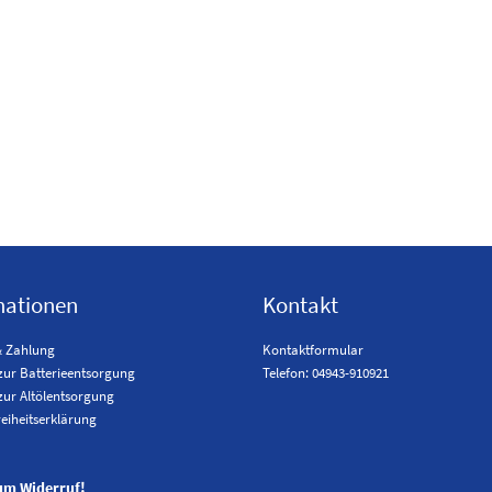
mationen
Kontakt
& Zahlung
Kontaktformular
zur Batterieentsorgung
Telefon: 04943-910921
zur Altölentsorgung
reiheitserklärung
um Widerruf!