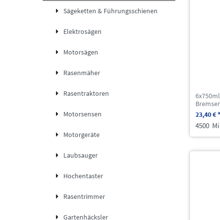
Sägeketten & Führungsschienen
Elektrosägen
Motorsägen
Rasenmäher
Rasentraktoren
6x750ml
Bremsenr
Motorsensen
23,40 € 
4500
Mil
Motorgeräte
Laubsauger
Hochentaster
Rasentrimmer
Gartenhäcksler