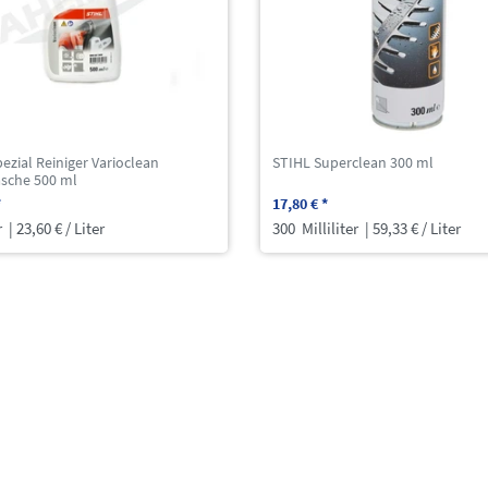
ezial Reiniger Varioclean
STIHL Superclean 300 ml
asche 500 ml
*
17,80 € *
r
| 23,60 € / Liter
300
Milliliter
| 59,33 € / Liter