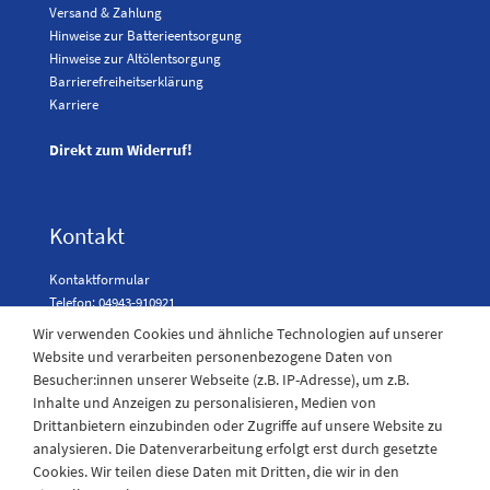
Versand & Zahlung
Hinweise zur Batterieentsorgung
Hinweise zur Altölentsorgung
Barrierefreiheitserklärung
Karriere
Direkt zum Widerruf!
Kontakt
Kontaktformular
Telefon: 04943-910921
Wir verwenden Cookies und ähnliche Technologien auf unserer
Website und verarbeiten personenbezogene Daten von
Besucher:innen unserer Webseite (z.B. IP-Adresse), um z.B.
Laden Öffnungszeiten
Inhalte und Anzeigen zu personalisieren, Medien von
Drittanbietern einzubinden oder Zugriffe auf unsere Website zu
Montag - Freitag
analysieren. Die Datenverarbeitung erfolgt erst durch gesetzte
08:30 - 12:30 und 13.00 - 17.30 Uhr
Cookies. Wir teilen diese Daten mit Dritten, die wir in den
Samstags