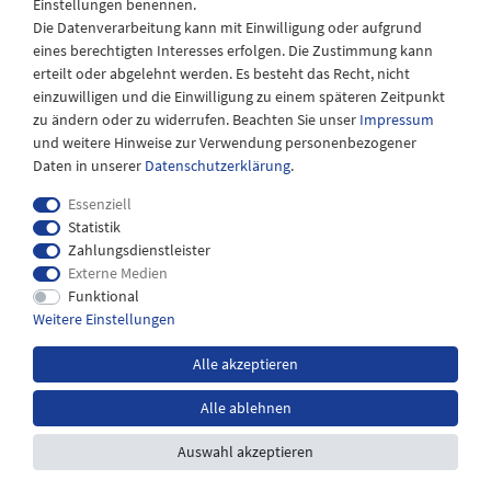
Einstellungen benennen.
08:30 bis 12:30 Uhr
Die Datenverarbeitung kann mit Einwilligung oder aufgrund
eines berechtigten Interesses erfolgen. Die Zustimmung kann
erteilt oder abgelehnt werden. Es besteht das Recht, nicht
einzuwilligen und die Einwilligung zu einem späteren Zeitpunkt
zu ändern oder zu widerrufen. Beachten Sie unser
Impressum
und weitere Hinweise zur Verwendung personenbezogener
Daten in unserer
Daten­schutz­erklärung
.
Essenziell
Statistik
Zahlungsdienstleister
Externe Medien
Impressum
Daten­schutz­erklärung
AGB
Funktional
Weitere Einstellungen
Widerrufs­recht
Kontakt
Alle akzeptieren
Alle ablehnen
*inkl. MwSt. zzgl.
Versandkosten
Auswahl akzeptieren