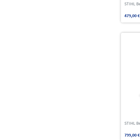
STIHL B
479,00 €
STIHL B
799,00 €