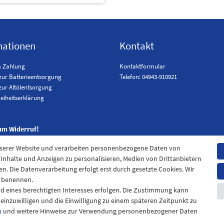
mationen
Kontakt
& Zahlung
Kontaktformular
zur Batterieentsorgung
Telefon: 04943-910921
zur Altölentsorgung
reiheitserklärung
um Widerruf!
nserer Website und verarbeiten personenbezogene Daten von
. Inhalte und Anzeigen zu personalisieren, Medien von Drittanbietern
en. Die Datenverarbeitung erfolgt erst durch gesetzte Cookies. Wir
en benennen.
nd eines berechtigten Interesses erfolgen. Die Zustimmung kann
t einzuwilligen und die Einwilligung zu einem späteren Zeitpunkt zu
m
und weitere Hinweise zur Verwendung personenbezogener Daten
pressum
Daten­schutz­erklärung
AGB
Widerrufs­recht
Kontak