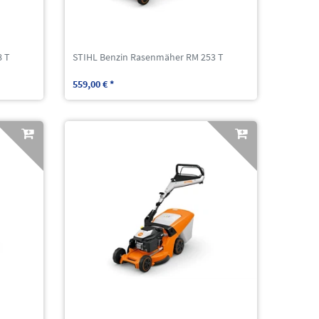
8 T
STIHL Benzin Rasenmäher RM 253 T
559,00 € *