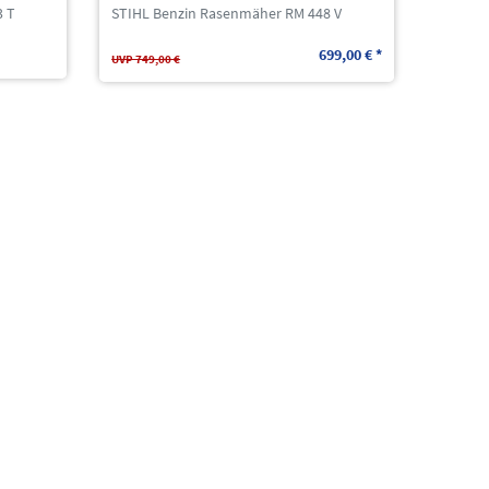
3 T
STIHL Benzin Rasenmäher RM 448 V
699,00 € *
UVP 749,00 €