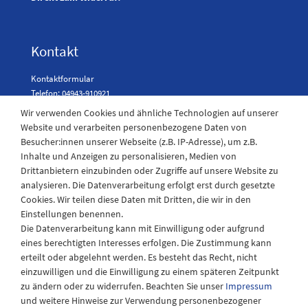
Kontakt
Kontaktformular
Telefon: 04943-910921
Wir verwenden Cookies und ähnliche Technologien auf unserer
Website und verarbeiten personenbezogene Daten von
Besucher:innen unserer Webseite (z.B. IP-Adresse), um z.B.
Laden Öffnungszeiten
Inhalte und Anzeigen zu personalisieren, Medien von
Drittanbietern einzubinden oder Zugriffe auf unsere Website zu
Montag - Freitag
analysieren. Die Datenverarbeitung erfolgt erst durch gesetzte
08:30 - 12:30 und 13.00 - 17.30 Uhr
Cookies. Wir teilen diese Daten mit Dritten, die wir in den
Samstags
Einstellungen benennen.
08:30 bis 12:30 Uhr
Die Datenverarbeitung kann mit Einwilligung oder aufgrund
eines berechtigten Interesses erfolgen. Die Zustimmung kann
erteilt oder abgelehnt werden. Es besteht das Recht, nicht
einzuwilligen und die Einwilligung zu einem späteren Zeitpunkt
zu ändern oder zu widerrufen. Beachten Sie unser
Impressum
und weitere Hinweise zur Verwendung personenbezogener