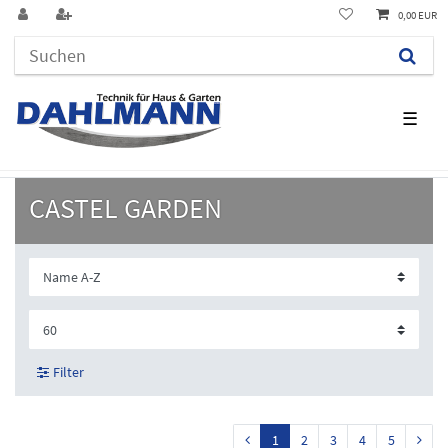
0,00 EUR
☰
CASTEL GARDEN
Filter
1
2
3
4
5