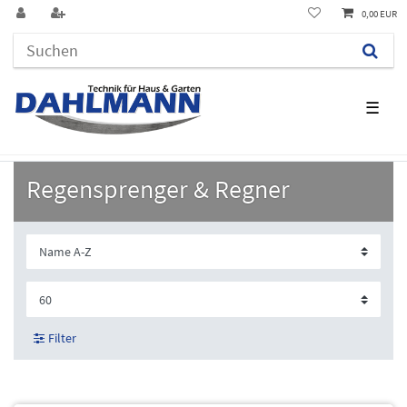
0,00 EUR
☰
Regensprenger & Regner
Filter