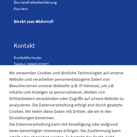
Barrierefreiheitserklärung
Karriere
Direkt zum Widerruf!
Kontakt
Kontaktformular
Telefon: 04943-910921
Wir verwenden Cookies und ähnliche Technologien auf unserer
Website und verarbeiten personenbezogene Daten von
Besucher:innen unserer Webseite (z.B. IP-Adresse), um z.B.
Laden Öffnungszeiten
Inhalte und Anzeigen zu personalisieren, Medien von
Drittanbietern einzubinden oder Zugriffe auf unsere Website zu
Montag - Freitag
analysieren. Die Datenverarbeitung erfolgt erst durch gesetzte
08:30 - 12:30 und 13.00 - 17.30 Uhr
Cookies. Wir teilen diese Daten mit Dritten, die wir in den
Samstags
Einstellungen benennen.
08:30 bis 12:30 Uhr
Die Datenverarbeitung kann mit Einwilligung oder aufgrund
eines berechtigten Interesses erfolgen. Die Zustimmung kann