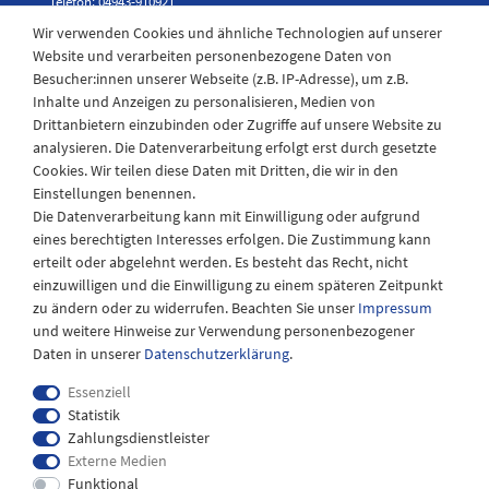
Telefon: 04943-910921
Wir verwenden Cookies und ähnliche Technologien auf unserer
Website und verarbeiten personenbezogene Daten von
Besucher:innen unserer Webseite (z.B. IP-Adresse), um z.B.
Laden Öffnungszeiten
Inhalte und Anzeigen zu personalisieren, Medien von
Drittanbietern einzubinden oder Zugriffe auf unsere Website zu
Montag - Freitag
analysieren. Die Datenverarbeitung erfolgt erst durch gesetzte
08:30 - 12:30 und 13.00 - 17.30 Uhr
Cookies. Wir teilen diese Daten mit Dritten, die wir in den
Samstags
Einstellungen benennen.
08:30 bis 12:30 Uhr
Die Datenverarbeitung kann mit Einwilligung oder aufgrund
eines berechtigten Interesses erfolgen. Die Zustimmung kann
erteilt oder abgelehnt werden. Es besteht das Recht, nicht
einzuwilligen und die Einwilligung zu einem späteren Zeitpunkt
zu ändern oder zu widerrufen. Beachten Sie unser
Impressum
und weitere Hinweise zur Verwendung personenbezogener
Daten in unserer
Daten­schutz­erklärung
.
Essenziell
Statistik
Zahlungsdienstleister
Externe Medien
Impressum
Daten­schutz­erklärung
AGB
Funktional