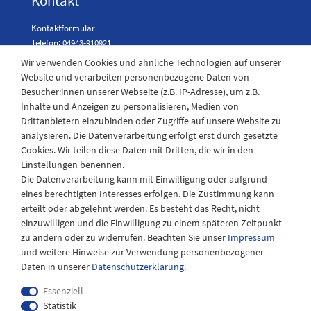
Kontakt
Kontaktformular
Telefon: 04943-910921
Wir verwenden Cookies und ähnliche Technologien auf unserer
Website und verarbeiten personenbezogene Daten von
Besucher:innen unserer Webseite (z.B. IP-Adresse), um z.B.
Laden Öffnungszeiten
Inhalte und Anzeigen zu personalisieren, Medien von
Drittanbietern einzubinden oder Zugriffe auf unsere Website zu
Montag - Freitag
analysieren. Die Datenverarbeitung erfolgt erst durch gesetzte
08:30 - 12:30 und 13.00 - 17.30 Uhr
Cookies. Wir teilen diese Daten mit Dritten, die wir in den
Samstags
Einstellungen benennen.
08:30 bis 12:30 Uhr
Die Datenverarbeitung kann mit Einwilligung oder aufgrund
eines berechtigten Interesses erfolgen. Die Zustimmung kann
erteilt oder abgelehnt werden. Es besteht das Recht, nicht
einzuwilligen und die Einwilligung zu einem späteren Zeitpunkt
zu ändern oder zu widerrufen. Beachten Sie unser
Impressum
und weitere Hinweise zur Verwendung personenbezogener
Daten in unserer
Daten­schutz­erklärung
.
Essenziell
Statistik