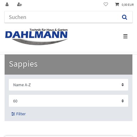
0,00 EUR
☰
Sappies
Filter