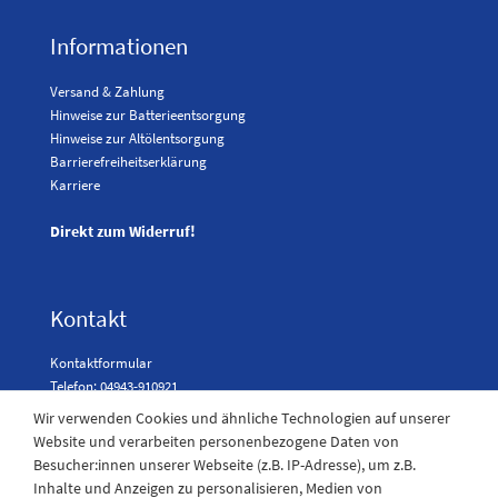
Informationen
Versand & Zahlung
Hinweise zur Batterieentsorgung
Hinweise zur Altölentsorgung
Barrierefreiheitserklärung
Karriere
Direkt zum Widerruf!
Kontakt
Kontaktformular
Telefon: 04943-910921
Wir verwenden Cookies und ähnliche Technologien auf unserer
Website und verarbeiten personenbezogene Daten von
Besucher:innen unserer Webseite (z.B. IP-Adresse), um z.B.
Laden Öffnungszeiten
Inhalte und Anzeigen zu personalisieren, Medien von