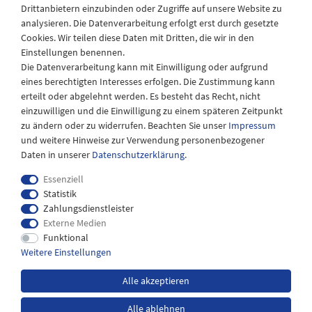
Drittanbietern einzubinden oder Zugriffe auf unsere Website zu
Montag - Freitag
analysieren. Die Datenverarbeitung erfolgt erst durch gesetzte
08:30 - 12:30 und 13.00 - 17.30 Uhr
Cookies. Wir teilen diese Daten mit Dritten, die wir in den
Samstags
Einstellungen benennen.
08:30 bis 12:30 Uhr
Die Datenverarbeitung kann mit Einwilligung oder aufgrund
eines berechtigten Interesses erfolgen. Die Zustimmung kann
erteilt oder abgelehnt werden. Es besteht das Recht, nicht
einzuwilligen und die Einwilligung zu einem späteren Zeitpunkt
zu ändern oder zu widerrufen. Beachten Sie unser
Impressum
und weitere Hinweise zur Verwendung personenbezogener
Daten in unserer
Daten­schutz­erklärung
.
Essenziell
Statistik
Zahlungsdienstleister
Externe Medien
Impressum
Daten­schutz­erklärung
AGB
Funktional
Weitere Einstellungen
Widerrufs­recht
Kontakt
Alle akzeptieren
Alle ablehnen