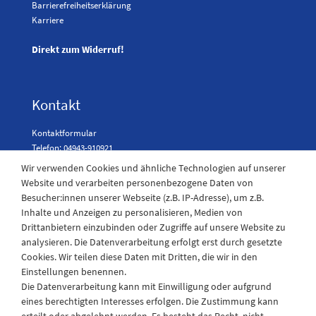
Barrierefreiheitserklärung
Karriere
Direkt zum Widerruf!
Kontakt
Kontaktformular
Telefon: 04943-910921
Wir verwenden Cookies und ähnliche Technologien auf unserer
Website und verarbeiten personenbezogene Daten von
Besucher:innen unserer Webseite (z.B. IP-Adresse), um z.B.
Laden Öffnungszeiten
Inhalte und Anzeigen zu personalisieren, Medien von
Drittanbietern einzubinden oder Zugriffe auf unsere Website zu
Montag - Freitag
analysieren. Die Datenverarbeitung erfolgt erst durch gesetzte
08:30 - 12:30 und 13.00 - 17.30 Uhr
Cookies. Wir teilen diese Daten mit Dritten, die wir in den
Samstags
Einstellungen benennen.
08:30 bis 12:30 Uhr
Die Datenverarbeitung kann mit Einwilligung oder aufgrund
eines berechtigten Interesses erfolgen. Die Zustimmung kann