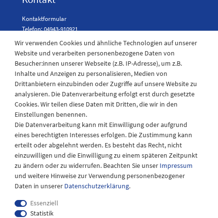
Kontaktformular
Telefon: 04943-910921
Wir verwenden Cookies und ähnliche Technologien auf unserer
Website und verarbeiten personenbezogene Daten von
Besucher:innen unserer Webseite (z.B. IP-Adresse), um z.B.
Laden Öffnungszeiten
Inhalte und Anzeigen zu personalisieren, Medien von
Drittanbietern einzubinden oder Zugriffe auf unsere Website zu
Montag - Freitag
analysieren. Die Datenverarbeitung erfolgt erst durch gesetzte
08:30 - 12:30 und 13.00 - 17.30 Uhr
Cookies. Wir teilen diese Daten mit Dritten, die wir in den
Samstags
Einstellungen benennen.
08:30 bis 12:30 Uhr
Die Datenverarbeitung kann mit Einwilligung oder aufgrund
eines berechtigten Interesses erfolgen. Die Zustimmung kann
erteilt oder abgelehnt werden. Es besteht das Recht, nicht
einzuwilligen und die Einwilligung zu einem späteren Zeitpunkt
zu ändern oder zu widerrufen. Beachten Sie unser
Impressum
und weitere Hinweise zur Verwendung personenbezogener
Daten in unserer
Daten­schutz­erklärung
.
Essenziell
Statistik