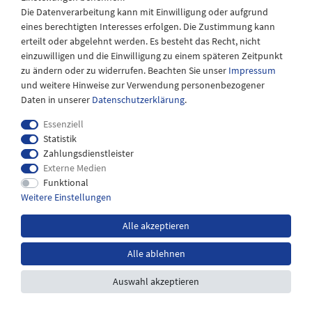
08:30 bis 12:30 Uhr
Die Datenverarbeitung kann mit Einwilligung oder aufgrund
eines berechtigten Interesses erfolgen. Die Zustimmung kann
erteilt oder abgelehnt werden. Es besteht das Recht, nicht
einzuwilligen und die Einwilligung zu einem späteren Zeitpunkt
zu ändern oder zu widerrufen. Beachten Sie unser
Impressum
und weitere Hinweise zur Verwendung personenbezogener
Daten in unserer
Daten­schutz­erklärung
.
Essenziell
Statistik
Zahlungsdienstleister
Externe Medien
Impressum
Daten­schutz­erklärung
AGB
Funktional
Weitere Einstellungen
Widerrufs­recht
Kontakt
Alle akzeptieren
Alle ablehnen
*inkl. MwSt. zzgl.
Versandkosten
Auswahl akzeptieren