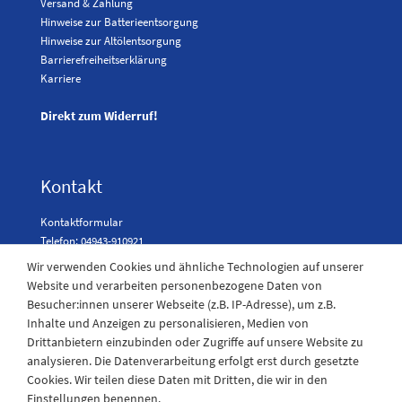
Versand & Zahlung
Hinweise zur Batterieentsorgung
Hinweise zur Altölentsorgung
Barrierefreiheitserklärung
Karriere
Direkt zum Widerruf!
Kontakt
Kontaktformular
Telefon: 04943-910921
Wir verwenden Cookies und ähnliche Technologien auf unserer
Website und verarbeiten personenbezogene Daten von
Besucher:innen unserer Webseite (z.B. IP-Adresse), um z.B.
Laden Öffnungszeiten
Inhalte und Anzeigen zu personalisieren, Medien von
Drittanbietern einzubinden oder Zugriffe auf unsere Website zu
Montag - Freitag
analysieren. Die Datenverarbeitung erfolgt erst durch gesetzte
08:30 - 12:30 und 13.00 - 17.30 Uhr
Cookies. Wir teilen diese Daten mit Dritten, die wir in den
Samstags
Einstellungen benennen.