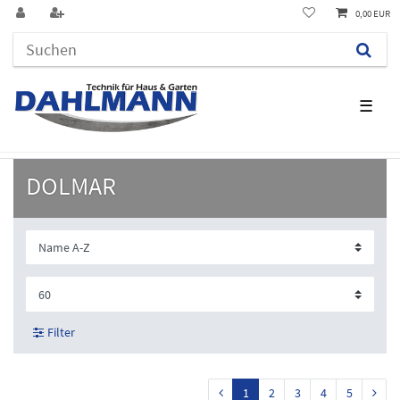
0,00 EUR
☰
DOLMAR
Filter
1
2
3
4
5