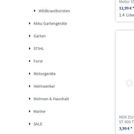
Motor S
12,99 € 
Wildkrautbürsten
1.4
Lite
Akku Gartengeräte
Garten
STIHL
Forst
Motorgeräte
Heimwerker
Wohnen & Haushalt
Marine
NGK Zün
ST 600 
SALE
3,99 € *