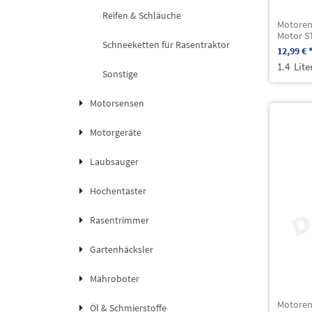
Reifen & Schläuche
Motorenö
Motor S
Schneeketten für Rasentraktor
12,99 € 
1.4
Lite
Sonstige
Motorsensen
Motorgeräte
Laubsauger
Hochentaster
Rasentrimmer
Gartenhäcksler
Mähroboter
Motorenö
Öl & Schmierstoffe