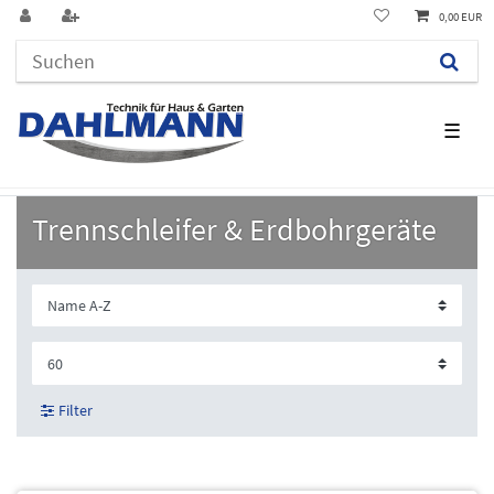
0,00 EUR
☰
Trennschleifer & Erdbohrgeräte
Filter