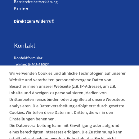
Barrierefreiheitserklärung
Karriere
Direkt zum Widerruf!
Kontakt
Kontaktformular
Telefon: 04943-910921
Wir verwenden Cookies und ähnliche Technologien auf unserer
Website und verarbeiten personenbezogene Daten von
Besucher:innen unserer Webseite (z.B. IP-Adresse), um z.B.
Laden Öffnungszeiten
Inhalte und Anzeigen zu personalisieren, Medien von
Drittanbietern einzubinden oder Zugriffe auf unsere Website zu
Montag - Freitag
analysieren. Die Datenverarbeitung erfolgt erst durch gesetzte
08:30 - 12:30 und 13.00 - 17.30 Uhr
Cookies. Wir teilen diese Daten mit Dritten, die wir in den
Samstags
Einstellungen benennen.
08:30 bis 12:30 Uhr
Die Datenverarbeitung kann mit Einwilligung oder aufgrund
eines berechtigten Interesses erfolgen. Die Zustimmung kann
erteilt oder abgelehnt werden. Es besteht das Recht, nicht