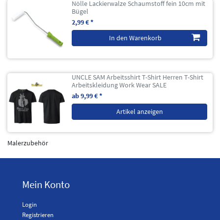
Nölle Lackierwalze Schaumstoff fein 10cm mit
Bügel
2,99 € *
In den Warenkorb
UNCLE SAM Arbeitsshirt T-Shirt Herren T-Shirt
Arbeitskleidung Work Wear SALE
ab 9,99 € *
Artikel anzeigen
Malerzubehör
Mein Konto
Login
Registrieren