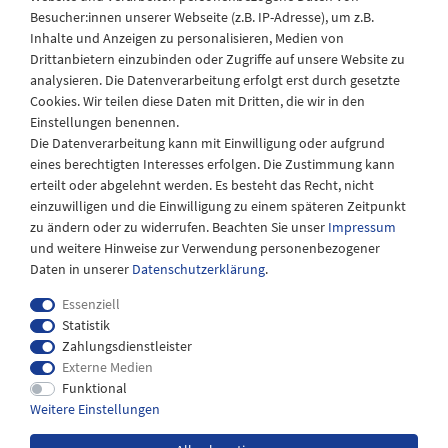
Besucher:innen unserer Webseite (z.B. IP-Adresse), um z.B.
Laden Öffnungszeiten
Inhalte und Anzeigen zu personalisieren, Medien von
Drittanbietern einzubinden oder Zugriffe auf unsere Website zu
Montag - Freitag
analysieren. Die Datenverarbeitung erfolgt erst durch gesetzte
08:30 - 12:30 und 13.00 - 17.30 Uhr
Cookies. Wir teilen diese Daten mit Dritten, die wir in den
Samstags
Einstellungen benennen.
08:30 bis 12:30 Uhr
Die Datenverarbeitung kann mit Einwilligung oder aufgrund
eines berechtigten Interesses erfolgen. Die Zustimmung kann
erteilt oder abgelehnt werden. Es besteht das Recht, nicht
einzuwilligen und die Einwilligung zu einem späteren Zeitpunkt
zu ändern oder zu widerrufen. Beachten Sie unser
Impressum
und weitere Hinweise zur Verwendung personenbezogener
Daten in unserer
Daten­schutz­erklärung
.
Essenziell
Statistik
Zahlungsdienstleister
Externe Medien
Impressum
Daten­schutz­erklärung
AGB
Funktional
Weitere Einstellungen
Widerrufs­recht
Kontakt