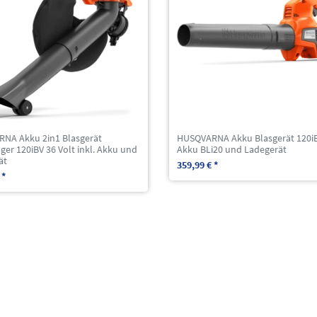
NA Akku 2in1 Blasgerät
HUSQVARNA Akku Blasgerät 120iB 
er 120iBV 36 Volt inkl. Akku und
Akku BLi20 und Ladegerät
ät
359,99 € *
 *