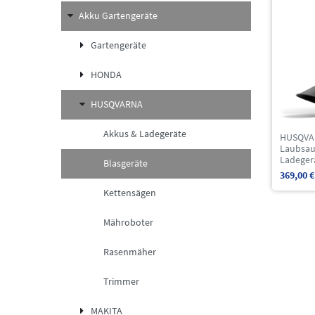
Akku Gartengeräte
Gartengeräte
HONDA
HUSQVARNA
Akkus & Ladegeräte
HUSQVAR
Laubsaug
Ladeger
Blasgeräte
369,00 €
Kettensägen
Mähroboter
Rasenmäher
Trimmer
MAKITA