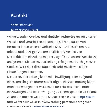
Kontakt
Kontaktformular
Telefon: 04943-910921
Wir verwenden Cookies und ähnliche Technologien auf unserer
Website und verarbeiten personenbezogene Daten von
Besucher:innen unserer Webseite (z.B. IP-Adresse), um z.B.
Laden Öffnungszeiten
Inhalte und Anzeigen zu personalisieren, Medien von
Drittanbietern einzubinden oder Zugriffe auf unsere Website zu
Montag - Freitag
analysieren. Die Datenverarbeitung erfolgt erst durch gesetzte
08:30 - 12:30 und 13.00 - 17.30 Uhr
Cookies. Wir teilen diese Daten mit Dritten, die wir in den
Samstags
Einstellungen benennen.
08:30 bis 12:30 Uhr
Die Datenverarbeitung kann mit Einwilligung oder aufgrund
eines berechtigten Interesses erfolgen. Die Zustimmung kann
erteilt oder abgelehnt werden. Es besteht das Recht, nicht
einzuwilligen und die Einwilligung zu einem späteren Zeitpunkt
zu ändern oder zu widerrufen. Beachten Sie unser
Impressum
und weitere Hinweise zur Verwendung personenbezogener
Daten in unserer
Daten­schutz­erklärung
.