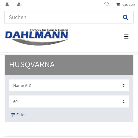
0,00 EUR
☰
HUSQVARNA
Filter