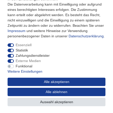
08:30 bis 12:30 Uhr
Die Datenverarbeitung kann mit Einwilligung oder aufgrund
eines berechtigten Interesses erfolgen. Die Zustimmung
kann erteilt oder abgelehnt werden. Es besteht das Recht,
nicht einzuwilligen und die Einwilligung zu einem späteren
Zeitpunkt zu ändern oder zu widerrufen. Beachten Sie unser
Impressum
und weitere Hinweise zur Verwendung
personenbezogener Daten in unserer
Daten­schutz­erklärung
.
Essenziell
Statistik
Zahlungsdienstleister
Externe Medien
Impressum
Daten­schutz­erklärung
AGB
Funktional
Weitere Einstellungen
Widerrufs­recht
Kontakt
Alle akzeptieren
Alle ablehnen
*inkl. MwSt. zzgl.
Versandkosten
Auswahl akzeptieren