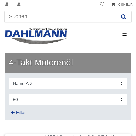
0,00 EUR
☰
4-Takt Motorenöl
Filter