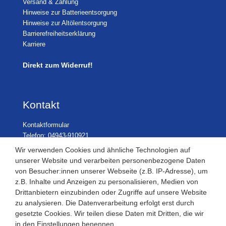
Versand & Zahlung
Hinweise zur Batterieentsorgung
Hinweise zur Altölentsorgung
Barrierefreiheitserklärung
Karriere
Direkt zum Widerruf!
Kontakt
Kontaktformular
Telefon: 04943-910921
Wir verwenden Cookies und ähnliche Technologien auf
unserer Website und verarbeiten personenbezogene Daten
von Besucher:innen unserer Webseite (z.B. IP-Adresse), um
Laden Öffnungszeiten
z.B. Inhalte und Anzeigen zu personalisieren, Medien von
Drittanbietern einzubinden oder Zugriffe auf unsere Website
Montag - Freitag
zu analysieren. Die Datenverarbeitung erfolgt erst durch
08:30 - 12:30 und 13.00 - 17.30 Uhr
gesetzte Cookies. Wir teilen diese Daten mit Dritten, die wir
Samstags
in den Einstellungen benennen.