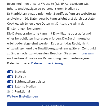
Besucher:innen unserer Webseite (z.B. IP-Adresse), um z.B.
Laden Öffnungszeiten
Inhalte und Anzeigen zu personalisieren, Medien von
Drittanbietern einzubinden oder Zugriffe auf unsere Website zu
Montag - Freitag
analysieren. Die Datenverarbeitung erfolgt erst durch gesetzte
08:30 - 12:30 und 13.00 - 17.30 Uhr
Cookies. Wir teilen diese Daten mit Dritten, die wir in den
Samstags
Einstellungen benennen.
08:30 bis 12:30 Uhr
Die Datenverarbeitung kann mit Einwilligung oder aufgrund
eines berechtigten Interesses erfolgen. Die Zustimmung kann
erteilt oder abgelehnt werden. Es besteht das Recht, nicht
einzuwilligen und die Einwilligung zu einem späteren Zeitpunkt
zu ändern oder zu widerrufen. Beachten Sie unser
Impressum
und weitere Hinweise zur Verwendung personenbezogener
Daten in unserer
Daten­schutz­erklärung
.
Essenziell
Statistik
Zahlungsdienstleister
Externe Medien
Impressum
Daten­schutz­erklärung
AGB
Funktional
Weitere Einstellungen
Widerrufs­recht
Kontakt