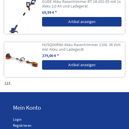
GÜDE Akku Rasentrimmer RT 18-201-05 mit 1x
Akku 2,0 Ah und Ladegerät
69,99 € *
Artikel anzeigen
HUSQVARNA Akku Rasentrimmer 110iL 36 Volt
inkl Akku und Ladegerät
279,00 € *
Artikel anzeigen
123
Mein Konto
Login
Registrieren