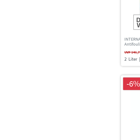
INTERNA
Antifoul
UVP 146,7
2
Liter
|
-6%