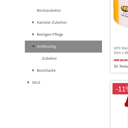
Bootszubehör
Kanister-Zubehör
Reinigen-Pflege
Antifouling
HPX Mal
50m x 
Zubehör
UVP 20,95
50
Mete
Bootslacke
SALE
-11