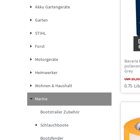
Akku Gartengeräte
Garten
STIHL
Forst
Motorgeräte
Bavaria 
poliere
Grey
Heimwerker
UVP 39,99
0.75
Lit
Wohnen & Haushalt
Marine
Bootstrailer Zubehör
Schlauchboote
Bootsfender