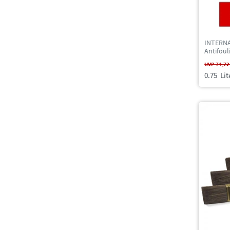
INTERNA
Antifoul
UVP 74,72
0.75
Lit