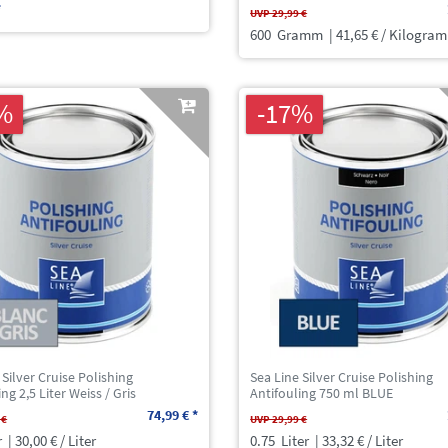
*
UVP 29,99 €
600
Gramm
| 41,65 € / Kilogra
%
-17%
 Silver Cruise Polishing
Sea Line Silver Cruise Polishing
ng 2,5 Liter Weiss / Gris
Antifouling 750 ml BLUE
74,99 € *
 €
UVP 29,99 €
r
| 30,00 € / Liter
0.75
Liter
| 33,32 € / Liter