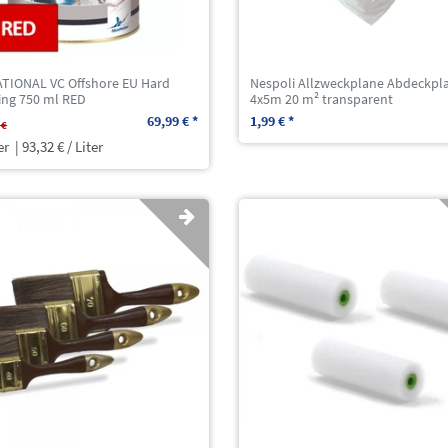
TIONAL VC Offshore EU Hard
Nespoli Allzweckplane Abdeckpl
ing 750 ml RED
4x5m 20 m² transparent
69,99 € *
1,99 € *
 €
er
| 93,32 € / Liter