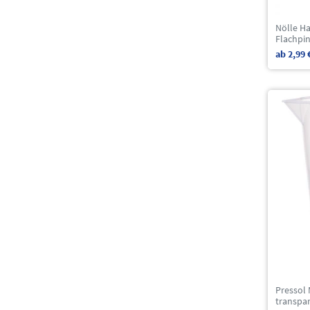
Nölle H
Flachpi
ab 2,99 
Pressol 
transpa