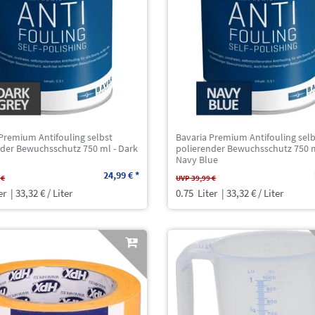
Premium Antifouling selbst
Bavaria Premium Antifouling selb
nder Bewuchsschutz 750 ml - Dark
polierender Bewuchsschutz 750 m
Navy Blue
24,99 € *
 €
UVP 39,99 €
er
| 33,32 € / Liter
0.75
Liter
| 33,32 € / Liter