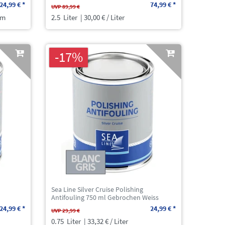
24,99 € *
74,99 € *
UVP 89,99 €
mm
2.5
Liter
| 30,00 € / Liter
-17%
Sea Line Silver Cruise Polishing
Antifouling 750 ml Gebrochen Weiss
24,99 € *
24,99 € *
UVP 29,99 €
0.75
Liter
| 33,32 € / Liter