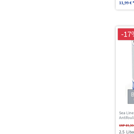
11,99 € 
-17
Sea Line
Antifouli
UVP 89,99
2.5
Lite