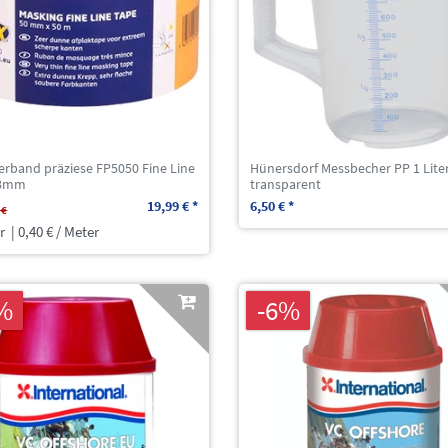
erband präziese FP5050 Fine Line
Hünersdorf Messbecher PP 1 Lite
48mm
transparent
19,99 € *
6,50 € *
 €
r
| 0,40 € / Meter
%
-6%