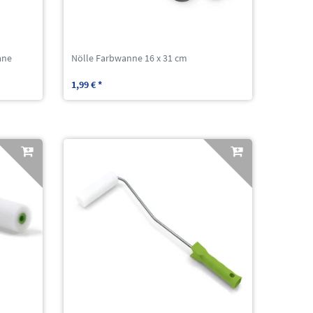
ane
Nölle Farbwanne 16 x 31 cm
1,99 € *