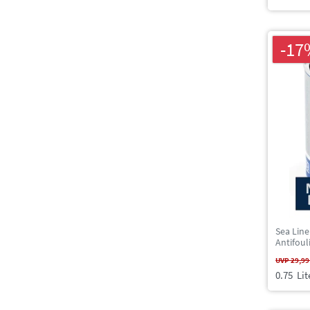
-17
Sea Line
Antifoul
UVP 29,99
0.75
Lit