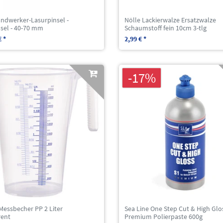
andwerker-Lasurpinsel -
Nölle Lackierwalze Ersatzwalze
nsel - 40-70 mm
Schaumstoff fein 10cm 3-tlg
€ *
2,99 € *
-17%
Messbecher PP 2 Liter
Sea Line One Step Cut & High Glo
rent
Premium Polierpaste 600g