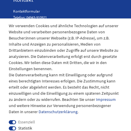
Kontaktformular
Telefon: 04943-910921
Wir verwenden Cookies und ähnliche Technologien auf unserer
Website und verarbeiten personenbezogene Daten von
Besucher:innen unserer Webseite (z.B. IP-Adresse), um z.B.
Laden Öffnungszeiten
Inhalte und Anzeigen zu personalisieren, Medien von
Drittanbietern einzubinden oder Zugriffe auf unsere Website zu
Montag - Freitag
analysieren. Die Datenverarbeitung erfolgt erst durch gesetzte
08:30 - 12:30 und 13.00 - 17.30 Uhr
Cookies. Wir teilen diese Daten mit Dritten, die wir in den
Samstags
Einstellungen benennen.
08:30 bis 12:30 Uhr
Die Datenverarbeitung kann mit Einwilligung oder aufgrund
eines berechtigten Interesses erfolgen. Die Zustimmung kann
erteilt oder abgelehnt werden. Es besteht das Recht, nicht
einzuwilligen und die Einwilligung zu einem späteren Zeitpunkt
zu ändern oder zu widerrufen. Beachten Sie unser
Impressum
und weitere Hinweise zur Verwendung personenbezogener
Daten in unserer
Daten­schutz­erklärung
.
Essenziell
Statistik