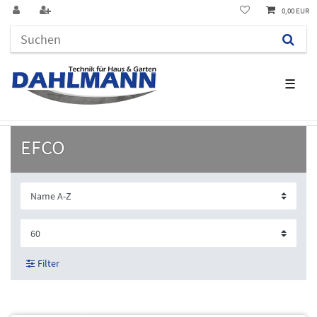
0,00 EUR
☰
EFCO
Filter