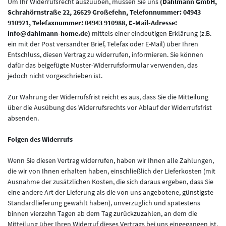
Um Ihr Widerrufsrecht auszuüben, müssen Sie uns
(Dahlmann GmbH,
Schrahörnstraße 22, 26629 Großefehn, Telefonnummer: 04943
910921, Telefaxnummer: 04943 910988, E-Mail-Adresse:
info@dahlmann-home.de)
mittels einer eindeutigen Erklärung (z.B.
ein mit der Post versandter Brief, Telefax oder E-Mail) über Ihren
Entschluss, diesen Vertrag zu widerrufen, informieren. Sie können
dafür das beigefügte Muster-Widerrufsformular verwenden, das
jedoch nicht vorgeschrieben ist.
Zur Wahrung der Widerrufsfrist reicht es aus, dass Sie die Mitteilung
über die Ausübung des Widerrufsrechts vor Ablauf der Widerrufsfrist
absenden.
Folgen des Widerrufs
Wenn Sie diesen Vertrag widerrufen, haben wir Ihnen alle Zahlungen,
die wir von Ihnen erhalten haben, einschließlich der Lieferkosten (mit
Ausnahme der zusätzlichen Kosten, die sich daraus ergeben, dass Sie
eine andere Art der Lieferung als die von uns angebotene, günstigste
Standardlieferung gewählt haben), unverzüglich und spätestens
binnen
vierzehn Tagen
ab dem Tag zurückzuzahlen, an dem die
Mitteilung über Ihren Widerruf dieses Vertrags bei uns eingegangen ist.