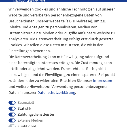
Telefon: 04943-910921
Wir verwenden Cookies und ähnliche Technologien auf unserer
Website und verarbeiten personenbezogene Daten von
Besucher:innen unserer Webseite (z.B. IP-Adresse), um z.B.
Laden Öffnungszeiten
Inhalte und Anzeigen zu personalisieren, Medien von
Drittanbietern einzubinden oder Zugriffe auf unsere Website zu
Montag - Freitag
analysieren. Die Datenverarbeitung erfolgt erst durch gesetzte
08:30 - 12:30 und 13.00 - 17.30 Uhr
Cookies. Wir teilen diese Daten mit Dritten, die wir in den
Samstags
Einstellungen benennen.
08:30 bis 12:30 Uhr
Die Datenverarbeitung kann mit Einwilligung oder aufgrund
eines berechtigten Interesses erfolgen. Die Zustimmung kann
erteilt oder abgelehnt werden. Es besteht das Recht, nicht
einzuwilligen und die Einwilligung zu einem späteren Zeitpunkt
zu ändern oder zu widerrufen. Beachten Sie unser
Impressum
und weitere Hinweise zur Verwendung personenbezogener
Daten in unserer
Daten­schutz­erklärung
.
Essenziell
Statistik
Zahlungsdienstleister
Externe Medien
Impressum
Daten­schutz­erklärung
AGB
Funktional