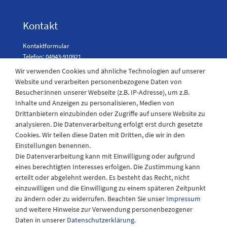
Kontakt
Kontaktformular
Telefon: 04943-910921
Wir verwenden Cookies und ähnliche Technologien auf unserer
Website und verarbeiten personenbezogene Daten von
Besucher:innen unserer Webseite (z.B. IP-Adresse), um z.B.
Laden Öffnungszeiten
Inhalte und Anzeigen zu personalisieren, Medien von
Drittanbietern einzubinden oder Zugriffe auf unsere Website zu
Montag - Freitag
analysieren. Die Datenverarbeitung erfolgt erst durch gesetzte
08:30 - 12:30 und 13.00 - 17.30 Uhr
Cookies. Wir teilen diese Daten mit Dritten, die wir in den
Samstags
Einstellungen benennen.
08:30 bis 12:30 Uhr
Die Datenverarbeitung kann mit Einwilligung oder aufgrund
eines berechtigten Interesses erfolgen. Die Zustimmung kann
erteilt oder abgelehnt werden. Es besteht das Recht, nicht
einzuwilligen und die Einwilligung zu einem späteren Zeitpunkt
zu ändern oder zu widerrufen. Beachten Sie unser
Impressum
und weitere Hinweise zur Verwendung personenbezogener
Daten in unserer
Daten­schutz­erklärung
.