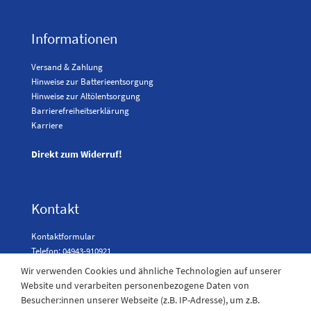
Informationen
Versand & Zahlung
Hinweise zur Batterieentsorgung
Hinweise zur Altölentsorgung
Barrierefreiheitserklärung
Karriere
Direkt zum Widerruf!
Kontakt
Kontaktformular
Telefon: 04943-910921
Wir verwenden Cookies und ähnliche Technologien auf unserer
Website und verarbeiten personenbezogene Daten von
Besucher:innen unserer Webseite (z.B. IP-Adresse), um z.B.
Laden Öffnungszeiten