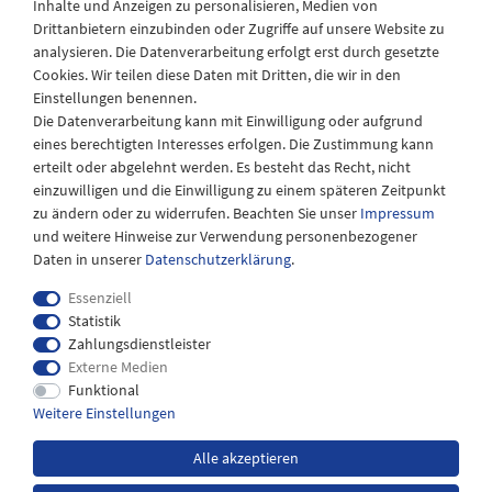
Inhalte und Anzeigen zu personalisieren, Medien von
Drittanbietern einzubinden oder Zugriffe auf unsere Website zu
Montag - Freitag
analysieren. Die Datenverarbeitung erfolgt erst durch gesetzte
08:30 - 12:30 und 13.00 - 17.30 Uhr
Cookies. Wir teilen diese Daten mit Dritten, die wir in den
Samstags
Einstellungen benennen.
08:30 bis 12:30 Uhr
Die Datenverarbeitung kann mit Einwilligung oder aufgrund
eines berechtigten Interesses erfolgen. Die Zustimmung kann
erteilt oder abgelehnt werden. Es besteht das Recht, nicht
einzuwilligen und die Einwilligung zu einem späteren Zeitpunkt
zu ändern oder zu widerrufen. Beachten Sie unser
Impressum
und weitere Hinweise zur Verwendung personenbezogener
Daten in unserer
Daten­schutz­erklärung
.
Essenziell
Statistik
Zahlungsdienstleister
Externe Medien
Impressum
Daten­schutz­erklärung
AGB
Funktional
Weitere Einstellungen
Widerrufs­recht
Kontakt
Alle akzeptieren