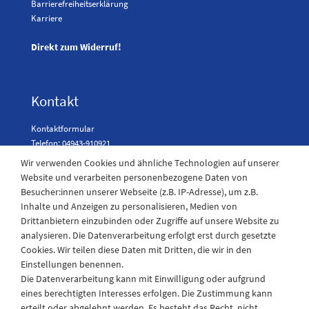
Barrierefreiheitserklärung
Karriere
Direkt zum Widerruf!
Kontakt
Kontaktformular
Telefon: 04943-910921
Wir verwenden Cookies und ähnliche Technologien auf unserer
Website und verarbeiten personenbezogene Daten von
Besucher:innen unserer Webseite (z.B. IP-Adresse), um z.B.
Laden Öffnungszeiten
Inhalte und Anzeigen zu personalisieren, Medien von
Drittanbietern einzubinden oder Zugriffe auf unsere Website zu
Montag - Freitag
analysieren. Die Datenverarbeitung erfolgt erst durch gesetzte
08:30 - 12:30 und 13.00 - 17.30 Uhr
Cookies. Wir teilen diese Daten mit Dritten, die wir in den
Samstags
Einstellungen benennen.
08:30 bis 12:30 Uhr
Die Datenverarbeitung kann mit Einwilligung oder aufgrund
eines berechtigten Interesses erfolgen. Die Zustimmung kann
erteilt oder abgelehnt werden. Es besteht das Recht, nicht