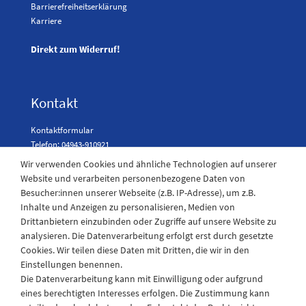
Barrierefreiheitserklärung
Karriere
Direkt zum Widerruf!
Kontakt
Kontaktformular
Telefon: 04943-910921
Wir verwenden Cookies und ähnliche Technologien auf unserer
Website und verarbeiten personenbezogene Daten von
Besucher:innen unserer Webseite (z.B. IP-Adresse), um z.B.
Laden Öffnungszeiten
Inhalte und Anzeigen zu personalisieren, Medien von
Drittanbietern einzubinden oder Zugriffe auf unsere Website zu
Montag - Freitag
analysieren. Die Datenverarbeitung erfolgt erst durch gesetzte
08:30 - 12:30 und 13.00 - 17.30 Uhr
Cookies. Wir teilen diese Daten mit Dritten, die wir in den
Samstags
Einstellungen benennen.
08:30 bis 12:30 Uhr
Die Datenverarbeitung kann mit Einwilligung oder aufgrund
eines berechtigten Interesses erfolgen. Die Zustimmung kann