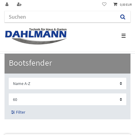
0,00 EUR
☰
Bootsfender
Filter