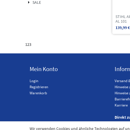
SALE
STIHL Ak
AL 101
139,99 €
123
Mein Konto
Infor
Login
Versand 
Registrieren
Hinweise 
Warenkorb
Hinweise 
Barrieref
Karriere
Direkt z
Wir verwenden Cookies und ähnliche Technologien auf u