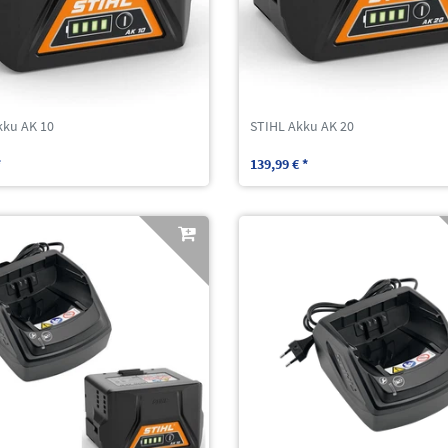
kku AK 10
STIHL Akku AK 20
*
139,99 € *