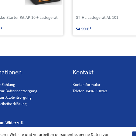
ku Starter Kit AK 10 + Ladegerät
STIHL Ladegerät AL 101
 *
54,99 € *
mationen
Kontakt
& Zahlung
Kontaktformular
zur Batterieentsorgung
Telefon: 04943-910921
zur Altölentsorgung
reiheitserklärung
um Widerruf!
nserer Website und verarbeiten personenbezogene Daten von