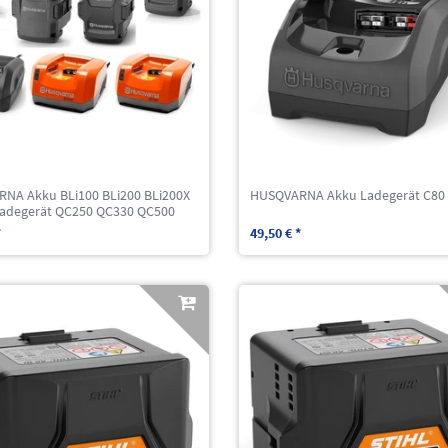
NA Akku BLi100 BLi200 BLi200X
HUSQVARNA Akku Ladegerät C80
Ladegerät QC250 QC330 QC500
*
49,50 € *