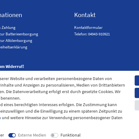
mationen
Kontakt
& Zahlung
Kontaktformular
zur Batterieentsorgung
Telefon: 04943-910921
zur Altölentsorgung
reiheitserklärung
um Widerruf!
nserer Website und verarbeiten personenbezogene Daten von
. Inhalte und Anzeigen zu personalisieren, Medien von Drittanbietern
en. Die Datenverarbeitung erfolgt erst durch gesetzte Cookies. Wir
en benennen.
nd eines berechtigten Interesses erfolgen. Die Zustimmung kann
t einzuwilligen und die Einwilligung zu einem späteren Zeitpunkt zu
m
und weitere Hinweise zur Verwendung personenbezogener Daten
pressum
Daten­schutz­erklärung
AGB
Widerrufs­recht
Kontak
ter
Externe Medien
Funktional