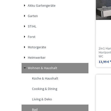
Akku Gartengeräte
Garten
STIHL
Forst
Motorgeräte
2in1 Ha
Horizon
WC
Heimwerker
13,99 € 
Wohnen & Haushalt
Küche & Haushalt
Cooking & Dining
Living & Deko
Bad