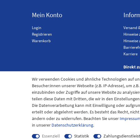
Mein Konto
Infor
Login
Versand 
Registrieren
Hinweise 
Warenkorb
Hinweise 
Barrieref
Karriere
Direkt z
Wir verwenden Cookies und ähnliche Technologien auf u
Besucher:innen unserer Webseite (z.B. IP-Adresse), um z.B
einzubinden oder Zugriffe auf unsere Website zu analysier
teilen diese Daten mit Dritten, die wir in den Einstellung
Die Datenverarbeitung kann mit Einwilligung oder aufgru
erteilt oder abgelehnt werden. Es besteht das Recht, nich
ändern oder zu widerrufen. Beachten Sie unser
Impressu
Im
in unserer
Daten­schutz­erklärung
.
Essenziell
Statistik
Zahlungsdienstleis
*inkl. MwSt. zzgl.
Versandkosten