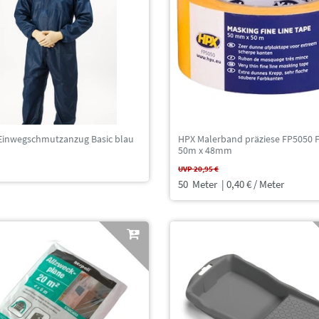
Einwegschmutzanzug Basic blau
HPX Malerband präziese FP5050 F
50m x 48mm
UVP 20,95 €
50
Meter
| 0,40 € / Meter