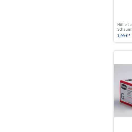
Nölle La
Schaumst
2,99 € *