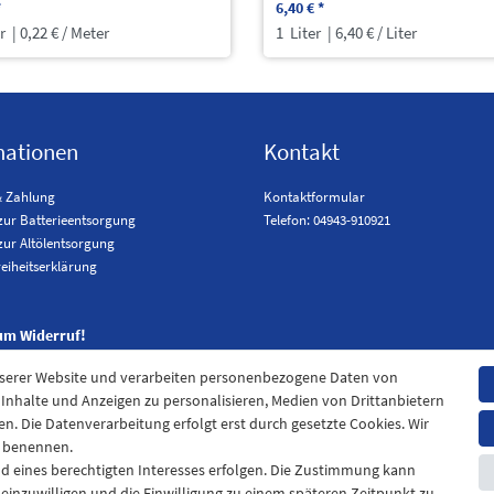
*
6,40 € *
r
| 0,22 € / Meter
1
Liter
| 6,40 € / Liter
mationen
Kontakt
& Zahlung
Kontaktformular
zur Batterieentsorgung
Telefon: 04943-910921
zur Altölentsorgung
reiheitserklärung
um Widerruf!
nserer Website und verarbeiten personenbezogene Daten von
. Inhalte und Anzeigen zu personalisieren, Medien von Drittanbietern
en. Die Datenverarbeitung erfolgt erst durch gesetzte Cookies. Wir
en benennen.
nd eines berechtigten Interesses erfolgen. Die Zustimmung kann
t einzuwilligen und die Einwilligung zu einem späteren Zeitpunkt zu