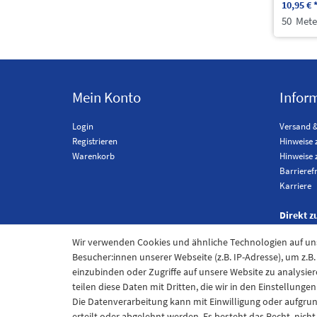
10,95 € 
50
Mete
Mein Konto
Infor
Login
Versand 
Registrieren
Hinweise 
Warenkorb
Hinweise 
Barrieref
Karriere
Direkt z
Wir verwenden Cookies und ähnliche Technologien auf u
Besucher:innen unserer Webseite (z.B. IP-Adresse), um z.B
einzubinden oder Zugriffe auf unsere Website zu analysier
teilen diese Daten mit Dritten, die wir in den Einstellung
Die Datenverarbeitung kann mit Einwilligung oder aufgru
erteilt oder abgelehnt werden. Es besteht das Recht, nich