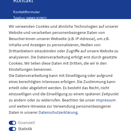
Kontakt
Kontaktformular
Telefon: 04943-910921
Wir verwenden Cookies und ähnliche Technologien auf unserer
Website und verarbeiten personenbezogene Daten von
Besucher:innen unserer Webseite (z.B. IP-Adresse), um z.B.
Laden Öffnungszeiten
Inhalte und Anzeigen zu personalisieren, Medien von
Drittanbietern einzubinden oder Zugriffe auf unsere Website zu
Montag - Freitag
analysieren. Die Datenverarbeitung erfolgt erst durch gesetzte
08:30 - 12:30 und 13.00 - 17.30 Uhr
Cookies. Wir teilen diese Daten mit Dritten, die wir in den
Samstags
Einstellungen benennen.
08:30 bis 12:30 Uhr
Die Datenverarbeitung kann mit Einwilligung oder aufgrund
eines berechtigten Interesses erfolgen. Die Zustimmung kann
erteilt oder abgelehnt werden. Es besteht das Recht, nicht
einzuwilligen und die Einwilligung zu einem späteren Zeitpunkt
zu ändern oder zu widerrufen. Beachten Sie unser
Impressum
und weitere Hinweise zur Verwendung personenbezogener
Daten in unserer
Daten­schutz­erklärung
.
Essenziell
Statistik