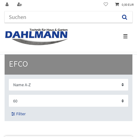
0,00 EUR
☰
EFCO
Filter