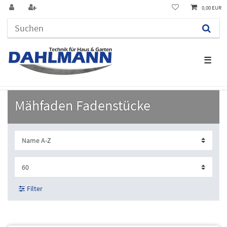
0,00 EUR
☰
Mähfaden Fadenstücke
Filter