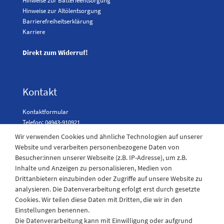
Hinweise zur Batterieentsorgung
Hinweise zur Altölentsorgung
Barrierefreiheitserklärung
Karriere
Direkt zum Widerruf!
Kontakt
Kontaktformular
Telefon: 04943-910921
Wir verwenden Cookies und ähnliche Technologien auf unserer
Website und verarbeiten personenbezogene Daten von
Besucher:innen unserer Webseite (z.B. IP-Adresse), um z.B.
Laden Öffnungszeiten
Inhalte und Anzeigen zu personalisieren, Medien von
Drittanbietern einzubinden oder Zugriffe auf unsere Website zu
Montag - Freitag
analysieren. Die Datenverarbeitung erfolgt erst durch gesetzte
08:30 - 12:30 und 13.00 - 17.30 Uhr
Cookies. Wir teilen diese Daten mit Dritten, die wir in den
Samstags
Einstellungen benennen.
08:30 bis 12:30 Uhr
Die Datenverarbeitung kann mit Einwilligung oder aufgrund