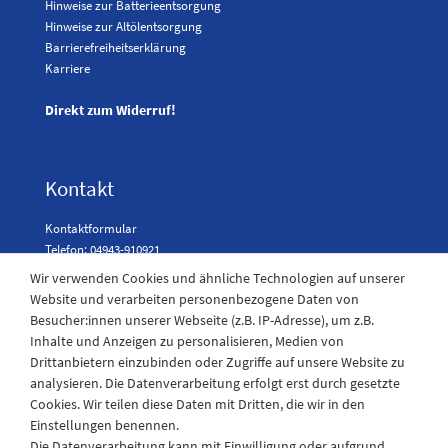
Hinweise zur Batterieentsorgung
Hinweise zur Altölentsorgung
Barrierefreiheitserklärung
Karriere
Direkt zum Widerruf!
Kontakt
Kontaktformular
Telefon: 04943-910921
Wir verwenden Cookies und ähnliche Technologien auf unserer
Website und verarbeiten personenbezogene Daten von
Besucher:innen unserer Webseite (z.B. IP-Adresse), um z.B.
Laden Öffnungszeiten
Inhalte und Anzeigen zu personalisieren, Medien von
Drittanbietern einzubinden oder Zugriffe auf unsere Website zu
Montag - Freitag
analysieren. Die Datenverarbeitung erfolgt erst durch gesetzte
08:30 - 12:30 und 13.00 - 17.30 Uhr
Cookies. Wir teilen diese Daten mit Dritten, die wir in den
Samstags
Einstellungen benennen.
08:30 bis 12:30 Uhr
Die Datenverarbeitung kann mit Einwilligung oder aufgrund