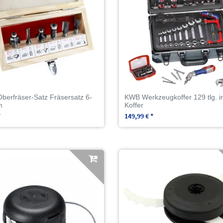
erfräser-Satz Fräsersatz 6-
KWB Werkzeugkoffer 129 tlg. in
m
Koffer
*
149,99 € *