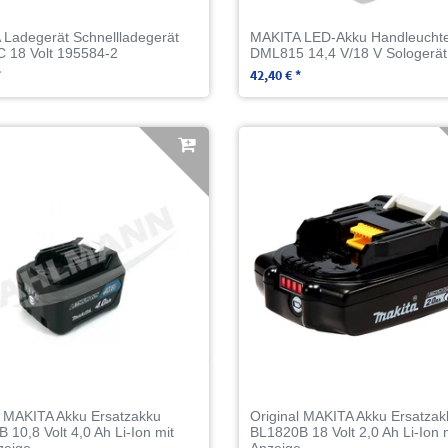
Ladegerät Schnellladegerät
MAKITA LED-Akku Handleucht
 18 Volt 195584-2
DML815 14,4 V/18 V Sologerät
*
42,40 € *
l MAKITA Akku Ersatzakku
Original MAKITA Akku Ersatzak
 10,8 Volt 4,0 Ah Li-Ion mit
BL1820B 18 Volt 2,0 Ah Li-Ion 
zeige
Anzeige