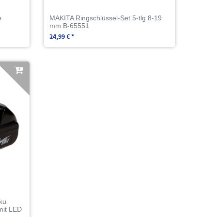
e
MAKITA Ringschlüssel-Set 5-tlg 8-19
mm B-65551
24,99 € *
ku
mit LED