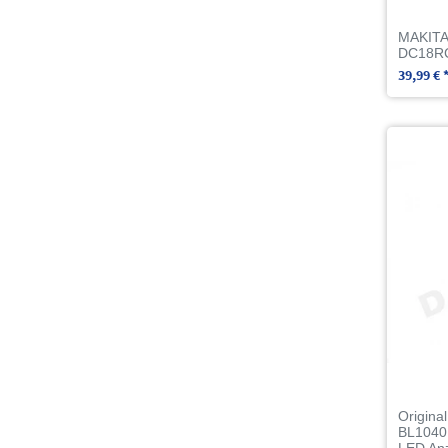
MAKITA 
DC18RC
39,99 € 
Origina
BL1040B
LED An