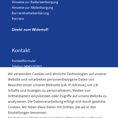
Hinweise zur Batterieentsorgung
Hinweise zur Altölentsorgung
Barrierefreiheitserklärung
Karriere
Direkt zum Widerruf!
Kontakt
Kontaktformular
Telefon: 04943-910921
Wir verwenden Cookies und ähnliche Technologien auf unserer
Website und verarbeiten personenbezogene Daten von
Besucher:innen unserer Webseite (z.B. IP-Adresse), um z.B.
Laden Öffnungszeiten
Inhalte und Anzeigen zu personalisieren, Medien von
Drittanbietern einzubinden oder Zugriffe auf unsere Website zu
Montag - Freitag
analysieren. Die Datenverarbeitung erfolgt erst durch gesetzte
08:30 - 12:30 und 13.00 - 17.30 Uhr
Cookies. Wir teilen diese Daten mit Dritten, die wir in den
Samstags
Einstellungen benennen.
08:30 bis 12:30 Uhr