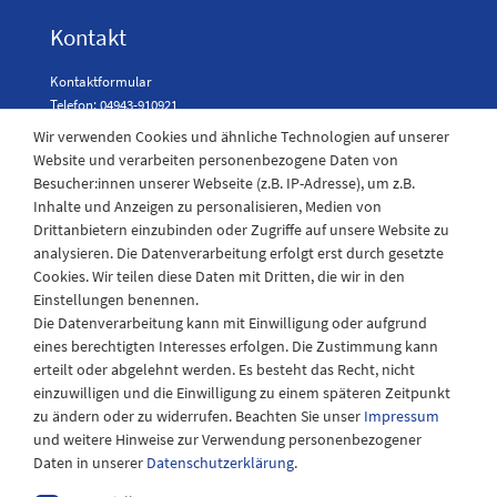
Kontakt
Kontaktformular
Telefon: 04943-910921
Wir verwenden Cookies und ähnliche Technologien auf unserer
Website und verarbeiten personenbezogene Daten von
Besucher:innen unserer Webseite (z.B. IP-Adresse), um z.B.
Laden Öffnungszeiten
Inhalte und Anzeigen zu personalisieren, Medien von
Drittanbietern einzubinden oder Zugriffe auf unsere Website zu
Montag - Freitag
analysieren. Die Datenverarbeitung erfolgt erst durch gesetzte
08:30 - 12:30 und 13.00 - 17.30 Uhr
Cookies. Wir teilen diese Daten mit Dritten, die wir in den
Samstags
Einstellungen benennen.
08:30 bis 12:30 Uhr
Die Datenverarbeitung kann mit Einwilligung oder aufgrund
eines berechtigten Interesses erfolgen. Die Zustimmung kann
erteilt oder abgelehnt werden. Es besteht das Recht, nicht
einzuwilligen und die Einwilligung zu einem späteren Zeitpunkt
zu ändern oder zu widerrufen. Beachten Sie unser
Impressum
und weitere Hinweise zur Verwendung personenbezogener
Daten in unserer
Daten­schutz­erklärung
.