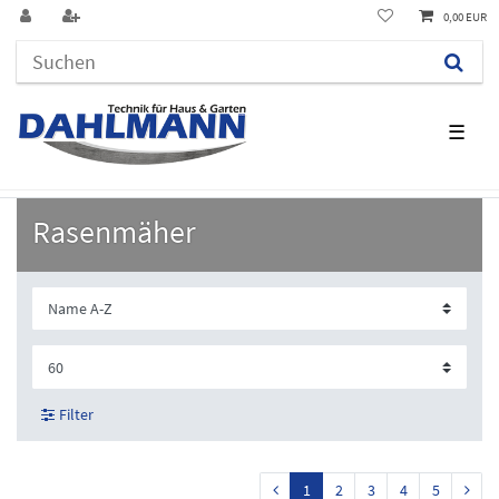
0,00 EUR
☰
Rasenmäher
Filter
1
2
3
4
5