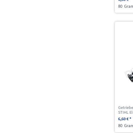
80
Gra
Getriebe
STIHL El
6,60 € *
80
Gra