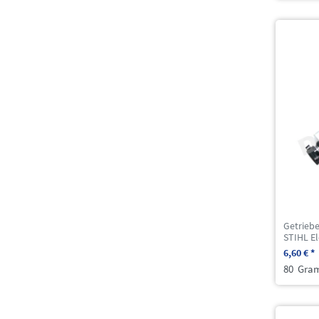
Getriebe
STIHL E
6,60 € *
80
Gra