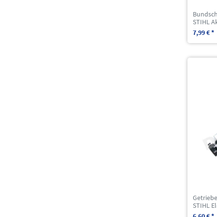
Bundsch
STIHL A
7,99 € *
Getriebe
STIHL El
6,60 € *