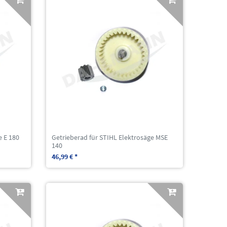
e E 180
Getrieberad für STIHL Elektrosäge MSE
140
46,99 € *