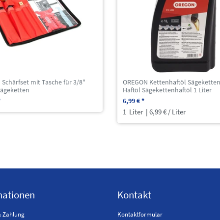
chärfset mit Tasche für 3/8"
OREGON Kettenhaftöl Sägeketten
ägeketten
Haftöl Sägekettenhaftöl 1 Liter
*
6,99 € *
1
Liter
| 6,99 € / Liter
mationen
Kontakt
& Zahlung
Kontaktformular