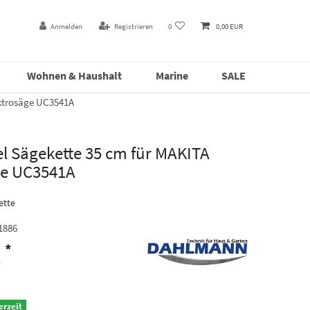
Anmelden
Registrieren
0
0,00 EUR
Wohnen & Haushalt
Marine
SALE
ektrosäge UC3541A
l Sägekette 35 cm für MAKITA
ge UC3541A
ette
1886
*
R
erzeit