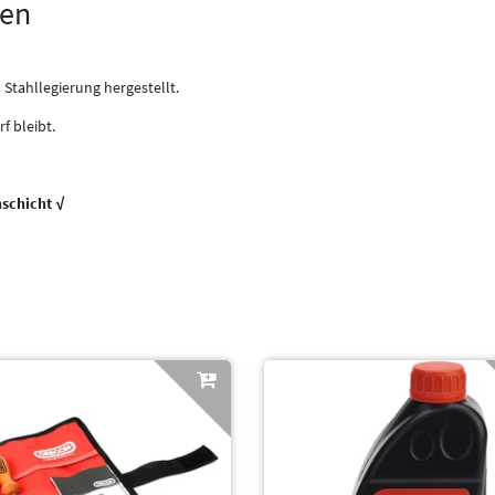
gen
Stahllegierung hergestellt.
f bleibt.
schicht √