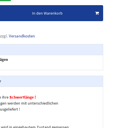
In den Warenkorb
zzgl.
Versandkosten
sägen
r
e ihre
Schwertlänge !
gen werden mit unterschiedlichen
usgeliefert !
 wird in eingebautem Zustand gemessen.