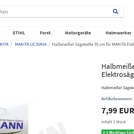
STIHL
Forst
Motorgeräte
Heimwerker
KITA
MAKITA UC3541A
Halbmeißel Sägekette 35 cm für MAKITA El
Halbmeiße
Elektrosä
Halbmeißel Sägek
Artikelnummer
7,99 EU
Inhalt
1
Stück
2-3 Werktage Lief