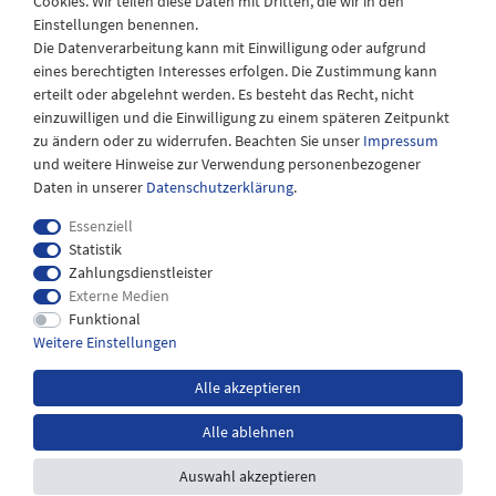
Cookies. Wir teilen diese Daten mit Dritten, die wir in den
Samstags
Einstellungen benennen.
08:30 bis 12:30 Uhr
Die Datenverarbeitung kann mit Einwilligung oder aufgrund
eines berechtigten Interesses erfolgen. Die Zustimmung kann
erteilt oder abgelehnt werden. Es besteht das Recht, nicht
einzuwilligen und die Einwilligung zu einem späteren Zeitpunkt
zu ändern oder zu widerrufen. Beachten Sie unser
Impressum
und weitere Hinweise zur Verwendung personenbezogener
Daten in unserer
Daten­schutz­erklärung
.
Essenziell
Statistik
Zahlungsdienstleister
Externe Medien
Impressum
Daten­schutz­erklärung
AGB
Funktional
Weitere Einstellungen
Widerrufs­recht
Kontakt
Alle akzeptieren
Alle ablehnen
*inkl. MwSt. zzgl.
Versandkosten
Auswahl akzeptieren