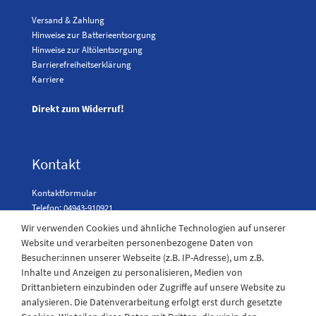
Versand & Zahlung
Hinweise zur Batterieentsorgung
Hinweise zur Altölentsorgung
Barrierefreiheitserklärung
Karriere
Direkt zum Widerruf!
Kontakt
Kontaktformular
Telefon: 04943-910921
Wir verwenden Cookies und ähnliche Technologien auf unserer
Website und verarbeiten personenbezogene Daten von
Besucher:innen unserer Webseite (z.B. IP-Adresse), um z.B.
Laden Öffnungszeiten
Inhalte und Anzeigen zu personalisieren, Medien von
Drittanbietern einzubinden oder Zugriffe auf unsere Website zu
Montag - Freitag
analysieren. Die Datenverarbeitung erfolgt erst durch gesetzte
08:30 - 12:30 und 13.00 - 17.30 Uhr