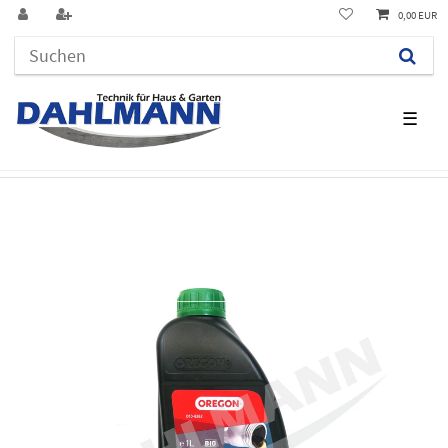
0,00 EUR
☰