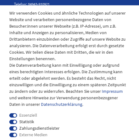
Telefon: 04943-910921
Wir verwenden Cookies und ähnliche Technologien auf unserer
Website und verarbeiten personenbezogene Daten von
Besucher:innen unserer Webseite (z.B. IP-Adresse), um z.B.
Laden Öffnungszeiten
Inhalte und Anzeigen zu personalisieren, Medien von
Drittanbietern einzubinden oder Zugriffe auf unsere Website zu
Montag - Freitag
analysieren. Die Datenverarbeitung erfolgt erst durch gesetzte
08:30 - 12:30 und 13.00 - 17.30 Uhr
Cookies. Wir teilen diese Daten mit Dritten, die wir in den
Samstags
Einstellungen benennen.
08:30 bis 12:30 Uhr
Die Datenverarbeitung kann mit Einwilligung oder aufgrund
eines berechtigten Interesses erfolgen. Die Zustimmung kann
erteilt oder abgelehnt werden. Es besteht das Recht, nicht
einzuwilligen und die Einwilligung zu einem späteren Zeitpunkt
zu ändern oder zu widerrufen. Beachten Sie unser
Impressum
und weitere Hinweise zur Verwendung personenbezogener
Daten in unserer
Daten­schutz­erklärung
.
Essenziell
Statistik
Zahlungsdienstleister
Externe Medien
Impressum
Daten­schutz­erklärung
AGB