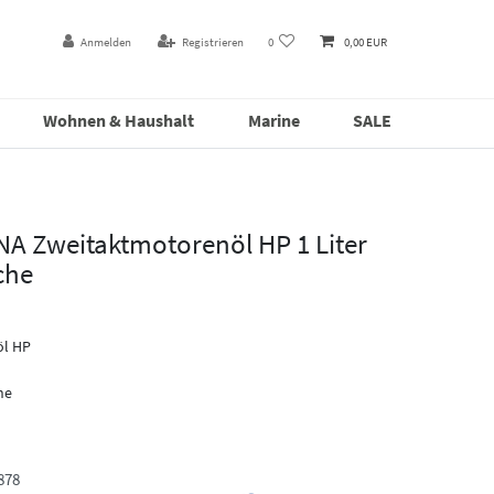
Anmelden
Registrieren
0
0,00 EUR
Wohnen & Haushalt
Marine
SALE
 Zweitaktmotorenöl HP 1 Liter
che
öl HP
he
878