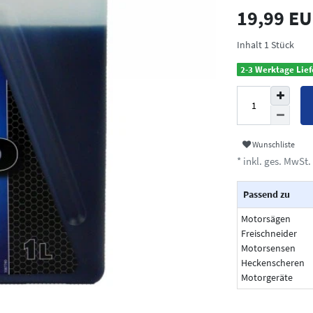
19,99 E
Inhalt
1
Stück
2-3 Werktage Lief
Wunschliste
* inkl. ges. MwSt. 
Passend zu
Motorsägen
Freischneider
Motorsensen
Heckenscheren
Motorgeräte