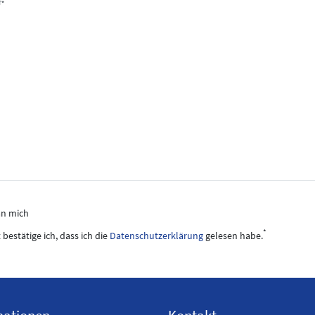
T*
an mich
*
 bestätige ich, dass ich die
Daten­schutz­erklärung
gelesen habe.