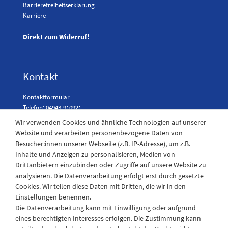
Barrierefreiheitserklärung
Karriere
Direkt zum Widerruf!
Kontakt
Kontaktformular
Telefon: 04943-910921
Wir verwenden Cookies und ähnliche Technologien auf unserer
Website und verarbeiten personenbezogene Daten von
Besucher:innen unserer Webseite (z.B. IP-Adresse), um z.B.
Laden Öffnungszeiten
Inhalte und Anzeigen zu personalisieren, Medien von
Drittanbietern einzubinden oder Zugriffe auf unsere Website zu
Montag - Freitag
analysieren. Die Datenverarbeitung erfolgt erst durch gesetzte
08:30 - 12:30 und 13.00 - 17.30 Uhr
Cookies. Wir teilen diese Daten mit Dritten, die wir in den
Samstags
Einstellungen benennen.
08:30 bis 12:30 Uhr
Die Datenverarbeitung kann mit Einwilligung oder aufgrund
eines berechtigten Interesses erfolgen. Die Zustimmung kann