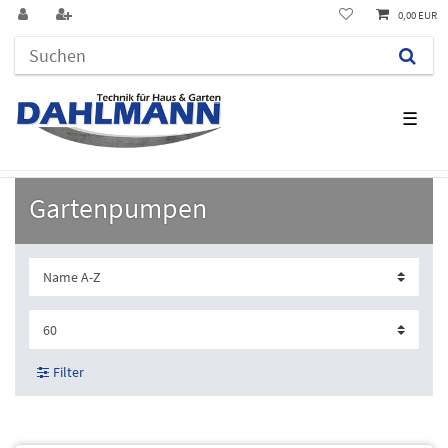
0,00 EUR
☰
Gartenpumpen
Filter