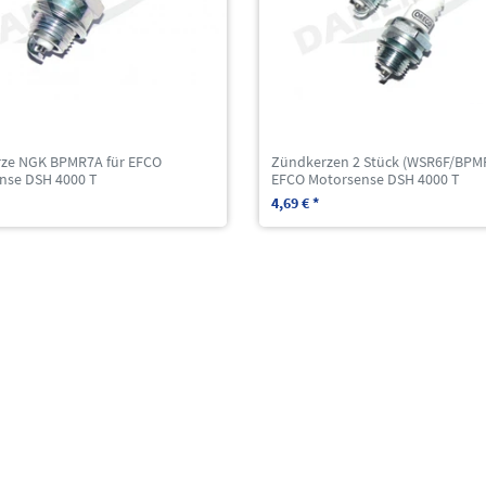
ze NGK BPMR7A für EFCO
Zündkerzen 2 Stück (WSR6F/BPMR
nse DSH 4000 T
EFCO Motorsense DSH 4000 T
4,69 € *