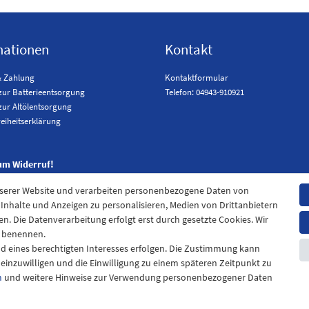
mationen
Kontakt
& Zahlung
Kontaktformular
zur Batterieentsorgung
Telefon: 04943-910921
zur Altölentsorgung
reiheitserklärung
um Widerruf!
nserer Website und verarbeiten personenbezogene Daten von
. Inhalte und Anzeigen zu personalisieren, Medien von Drittanbietern
en. Die Datenverarbeitung erfolgt erst durch gesetzte Cookies. Wir
en benennen.
nd eines berechtigten Interesses erfolgen. Die Zustimmung kann
t einzuwilligen und die Einwilligung zu einem späteren Zeitpunkt zu
m
und weitere Hinweise zur Verwendung personenbezogener Daten
pressum
Daten­schutz­erklärung
AGB
Widerrufs­recht
Kontak