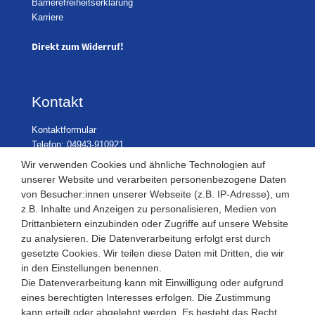
Barrierefreiheitserklärung
Karriere
Direkt zum Widerruf!
Kontakt
Kontaktformular
Telefon: 04943-910921
Wir verwenden Cookies und ähnliche Technologien auf
unserer Website und verarbeiten personenbezogene Daten
von Besucher:innen unserer Webseite (z.B. IP-Adresse), um
Laden Öffnungszeiten
z.B. Inhalte und Anzeigen zu personalisieren, Medien von
Drittanbietern einzubinden oder Zugriffe auf unsere Website
Montag - Freitag
zu analysieren. Die Datenverarbeitung erfolgt erst durch
08:30 - 12:30 und 13.00 - 17.30 Uhr
gesetzte Cookies. Wir teilen diese Daten mit Dritten, die wir
Samstags
in den Einstellungen benennen.
08:30 bis 12:30 Uhr
Die Datenverarbeitung kann mit Einwilligung oder aufgrund
eines berechtigten Interesses erfolgen. Die Zustimmung
kann erteilt oder abgelehnt werden. Es besteht das Recht,