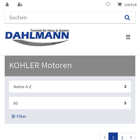
0,00 EUR
☰
KOHLER Motoren
Filter
1
2