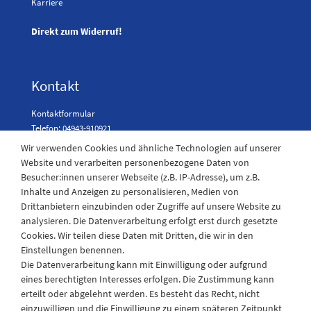
Karriere
Direkt zum Widerruf!
Kontakt
Kontaktformular
Telefon: 04943-910921
Wir verwenden Cookies und ähnliche Technologien auf unserer
Website und verarbeiten personenbezogene Daten von
Besucher:innen unserer Webseite (z.B. IP-Adresse), um z.B.
Laden Öffnungszeiten
Inhalte und Anzeigen zu personalisieren, Medien von
Drittanbietern einzubinden oder Zugriffe auf unsere Website zu
Montag - Freitag
analysieren. Die Datenverarbeitung erfolgt erst durch gesetzte
08:30 - 12:30 und 13.00 - 17.30 Uhr
Cookies. Wir teilen diese Daten mit Dritten, die wir in den
Samstags
Einstellungen benennen.
08:30 bis 12:30 Uhr
Die Datenverarbeitung kann mit Einwilligung oder aufgrund
eines berechtigten Interesses erfolgen. Die Zustimmung kann
erteilt oder abgelehnt werden. Es besteht das Recht, nicht
einzuwilligen und die Einwilligung zu einem späteren Zeitpunkt